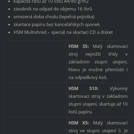
kapacita řezu až 10 listů A4/80 g/m2
zásobník na odpad do objemu 16 litrů
omezená doba chodu (tepelná pojistka)
skartace papíru bez kancelářských sponek
HSM Multishred – speciál na skartaci CD a disket
HSM S5:
Malý skartovací
stroj nejnižší třídy v
základním stupni utajení,
hlavu je možné přemístit i
na odpadkový koš.
HSM S10:
Výkonný
skartovací stroj v základním
stupni utajení, skartuje až 10
listů papíru.
HSM X5:
Malý skartovací
stroj ve stupni utajení 3. Je