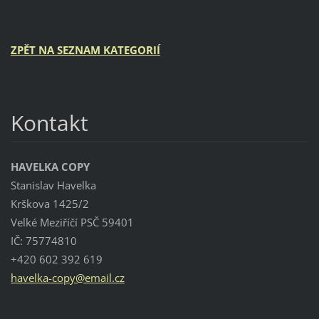
ZPĚT NA SEZNAM KATEGORIÍ
Kontakt
HAVELKA COPY
Stanislav Havelka
Krškova 1425/2
Velké Meziříčí PSČ 59401
IČ: 75774810
+420 602 392 619
havelka-
copy@ema
il.cz