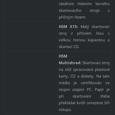
ideálním řešením levného
skartovacího stroje s
příčným řezem.
HSM X15:
Malý skartovací
stroj v příčném řezu s
velkou řeznou kapacitou a
skartací CD.
HSM
Multishred:
Skartovací stroj
na stůl zpracovává plastové
karty, CD a diskety. Na tato
média je certifikován ve
stupni utajení PC. Papír je
při skartování třeba
překládat kvůli omezené šíři
vstupu.