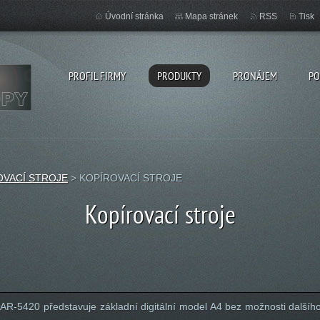
Úvodní stránka
Mapa stránek
RSS
Tisk
PROFIL FIRMY
PRODUKTY
PRONÁJEM
PO
OVACÍ STROJE
>
KOPÍROVACÍ STROJE
Kopírovací stroje
AR-5420 představuje základní digitální model A4 bez možnosti dalšího