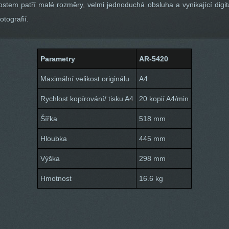
stem patří malé rozměry, velmi jednoduchá obsluha a vynikající digit
otografií.
Parametry
AR-5420
Maximální velikost originálu
A4
Rychlost kopírování/ tisku A4
20 kopií A4/min
Šířka
518 mm
Hloubka
445 mm
Výška
298 mm
Hmotnost
16.6 kg