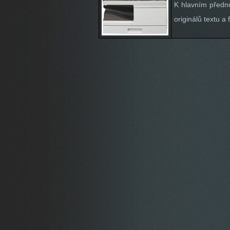
K hlavním předno
originálů textu a f