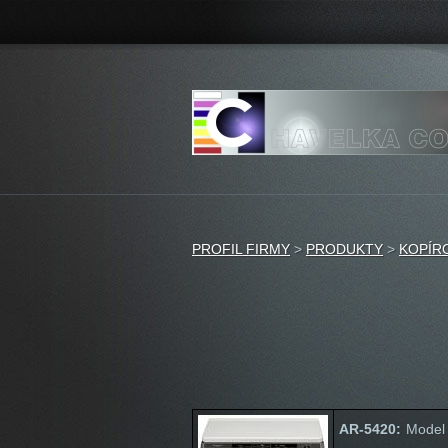
PROFIL FIRMY
>
PRODUKTY
>
KOPÍR
AR-5420:
Model 