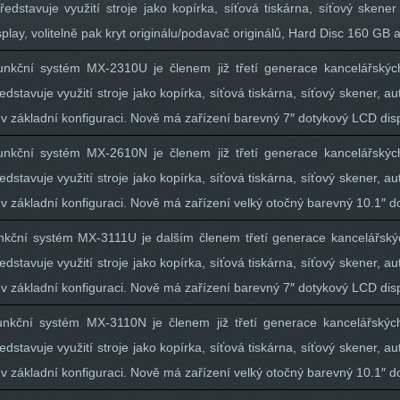
edstavuje využití stroje jako kopírka, síťová tiskárna, síťový skener
lay, volitelně pak kryt originálu/podavač originálů, Hard Disc 160 GB a
ifunkční systém MX-2310U je členem již třetí generace kancelářský
dstavuje využití stroje jako kopírka, síťová tiskárna, síťový skener, a
v základní konfiguraci. Nově má zařízení barevný 7″ dotykový LCD disp
ifunkční systém MX-2610N je členem již třetí generace kancelářský
dstavuje využití stroje jako kopírka, síťová tiskárna, síťový skener, a
v základní konfiguraci. Nově má zařízení velký otočný barevný 10.1″ d
funkční systém MX-3111U je dalším členem třetí generace kancelářský
dstavuje využití stroje jako kopírka, síťová tiskárna, síťový skener, a
v základní konfiguraci. Nově má zařízení barevný 7″ dotykový LCD disp
funkční systém MX-3110N je členem již třetí generace kancelářskýc
dstavuje využití stroje jako kopírka, síťová tiskárna, síťový skener, a
v základní konfiguraci. Nově má zařízení velký otočný barevný 10.1″ d