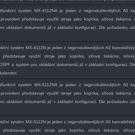
tifunkční systém MX-4112NA je jeden z nejproduktivnějších A3 ka
rovedení představuje využití stroje jako kopírka, síťová tiskárna,
o ukládání dokumentů již v základní konfiguraci. Dle požadavku uživ
funkční systém MX-4112N je jeden z nejproduktivnějších A3 kancelářs
 představuje využití stroje jako kopírka, síťová tiskárna, síťo
SPF a systém pro ukládání dokumentů již v základní konfiguraci. Dl
lušenství.
ltifunkční systém MX-5112NA je jeden z nejproduktivnějších A3 k
rovedení představuje využití stroje jako kopírka, síťová tiskárna,
o ukládání dokumentů již v základní konfiguraci. Dle požadavku uživ
funkční systém MX-5112N je jeden z nejproduktivnějších A3 kancelářs
 představuje využití stroje jako kopírka, síťová tiskárna, síťo