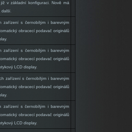
 již v základní konfiguraci. Nově má
 další.
ch zařízení s černobílým i barevným
utomatický obracecí podavač originálů
lay.
ch zařízení s černobílým i barevným
utomatický obracecí podavač originálů
otykový LCD display.
ch zařízení s černobílým i barevným
utomatický obracecí podavač originálů
lay.
h zařízení s černobílým i barevným
utomatický obracecí podavač originálů
otykový LCD display.