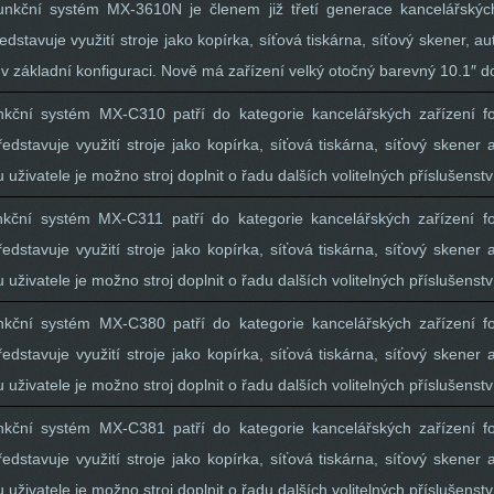
ifunkční systém MX-3610N je členem již třetí generace kancelářský
dstavuje využití stroje jako kopírka, síťová tiskárna, síťový skener, a
v základní konfiguraci. Nově má zařízení velký otočný barevný 10.1″ d
funkční systém MX-C310 patří do kategorie kancelářských zařízení 
edstavuje využití stroje jako kopírka, síťová tiskárna, síťový skener
uživatele je možno stroj doplnit o řadu dalších volitelných příslušenstv
funkční systém MX-C311 patří do kategorie kancelářských zařízení 
edstavuje využití stroje jako kopírka, síťová tiskárna, síťový skener
uživatele je možno stroj doplnit o řadu dalších volitelných příslušenstv
funkční systém MX-C380 patří do kategorie kancelářských zařízení 
edstavuje využití stroje jako kopírka, síťová tiskárna, síťový skener
uživatele je možno stroj doplnit o řadu dalších volitelných příslušenstv
funkční systém MX-C381 patří do kategorie kancelářských zařízení 
edstavuje využití stroje jako kopírka, síťová tiskárna, síťový skener
uživatele je možno stroj doplnit o řadu dalších volitelných příslušenstv