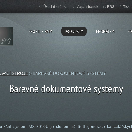
Úvodní stránka
Mapa stránek
RSS
Tisk
PROFIL FIRMY
PRODUKTY
PRONÁJEM
PO
OVACÍ STROJE
>
BAREVNÉ DOKUMENTOVÉ SYSTÉMY
Barevné dokumentové systémy
ifunkční systém MX-2010U je členem již třetí generace kancelářský