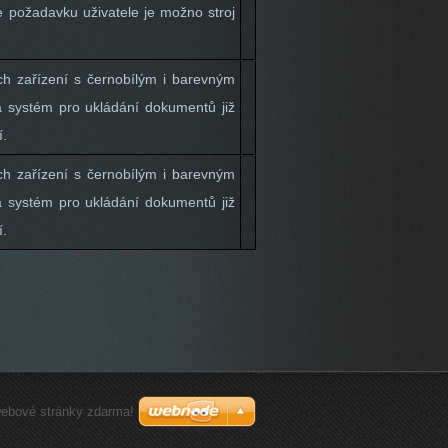
e požadavku uživatele je možno stroj
ch zařízení s černobílým i barevným
 a systém pro ukládání dokumentů již
í.
ch zařízení s černobílým i barevným
 a systém pro ukládání dokumentů již
í.
webové stránky zdarma!