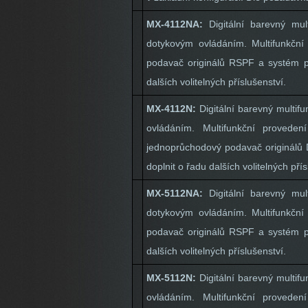
MX-4112NA:
Digitální barevný mul
dotykovým ovládáním. Multifunkční p
podavač originálů RSPF a systém pr
dalších volitelných příslušenství.
MX-4112N:
Digitální barevný multi
ovládáním. Multifunkční provedení
jednoprůchodový podavač originálů D
doplnit o řadu dalších volitelných přís
MX-5112NA:
Digitální barevný mu
dotykovým ovládáním. Multifunkční p
podavač originálů RSPF a systém pr
dalších volitelných příslušenství.
MX-5112N:
Digitální barevný multi
ovládáním. Multifunkční provedení