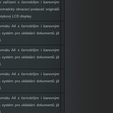
ch zařízení s černobílým i barevným
utomatický obracecí podavač originálů
otykový LCD display.
formátu A4 s černobílým i barevným
 a systém pro ukládání dokumentů již
í.
formátu A4 s černobílým i barevným
 a systém pro ukládání dokumentů již
í.
formátu A4 s černobílým i barevným
 a systém pro ukládání dokumentů již
í.
formátu A4 s černobílým i barevným
 a systém pro ukládání dokumentů již
í.