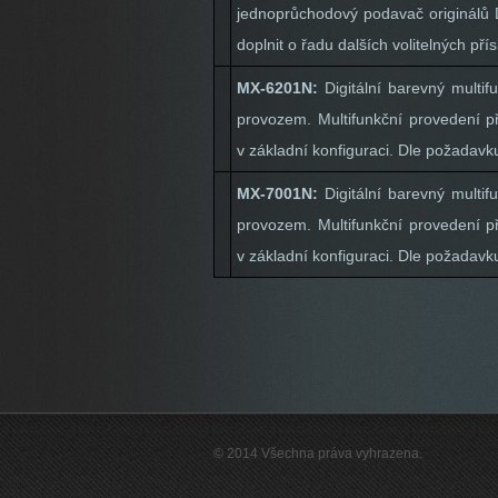
jednoprůchodový podavač originálů D
doplnit o řadu dalších volitelných přís
MX-6201N:
Digitální barevný mult
provozem. Multifunkční provedení př
v základní konfiguraci. Dle požadavku 
MX-7001N:
Digitální barevný mult
provozem. Multifunkční provedení př
v základní konfiguraci. Dle požadavku 
© 2014 Všechna práva vyhrazena.