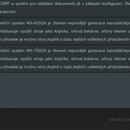
SPF a systém pro ukládání dokumentů již v základní konfiguraci. Dl
lušenství.
ifunkční systém MX-6201N je členem nejnovější generace kancelářský
edstavuje využití stroje jako kopírka, síťová tiskárna, síťový skener
uživatele je možno stroj doplnit o řadu dalších volitelných příslušenstv
ifunkční systém MX-7001N je členem nejnovější generace kancelářský
edstavuje využití stroje jako kopírka, síťová tiskárna, síťový skener
uživatele je možno stroj doplnit o řadu dalších volitelných příslušenstv
Vytvořte si 