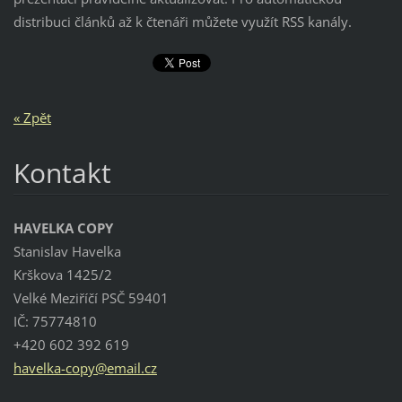
distribuci článků až k čtenáři můžete využít RSS kanály.
« Zpět
Kontakt
HAVELKA COPY
Stanislav Havelka
Krškova 1425/2
Velké Meziříčí PSČ 59401
IČ: 75774810
+420 602 392 619
havelka-
copy@ema
il.cz